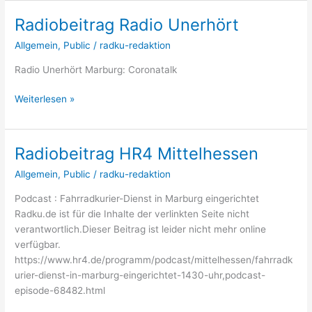
RadKu
bei
Radiobeitrag Radio Unerhört
HR4
Allgemein
,
Public
/
radku-redaktion
Radio Unerhört Marburg: Coronatalk
Radiobeitrag
Weiterlesen »
Radio
Unerhört
Radiobeitrag HR4 Mittelhessen
Allgemein
,
Public
/
radku-redaktion
Podcast : Fahrradkurier-Dienst in Marburg eingerichtet
Radku.de ist für die Inhalte der verlinkten Seite nicht
verantwortlich.Dieser Beitrag ist leider nicht mehr online
verfügbar.
https://www.hr4.de/programm/podcast/mittelhessen/fahrradk
urier-dienst-in-marburg-eingerichtet-1430-uhr,podcast-
episode-68482.html