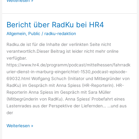
Weiterlesen »
zur
Verkehrswende
Bericht über RadKu bei HR4
Allgemein
,
Public
/
radku-redaktion
Radku.de ist für die Inhalte der verlinkten Seite nicht
verantwortlich.Dieser Beitrag ist leider nicht mehr online
verfügbar.
https://www.hr4.de/programm/podcast/mittelhessen/fahrradk
urier-dienst-in-marburg-eingerichtet-1530,podcast-episode-
69032.html Wolfgang Schuch (Initiator und Mitbegründer von
RadKu) im Gespräch mit Anna Spiess (HR-Reporterin). HR-
Reporterin Anna Spiess im Gespräch mit Sara Müller
(Mitbegründerin von RadKu). Anna Spiess‘ Probefahrt eines
Lastenrades aus der Perspektive der Liefernden… …und aus
der
Bericht
Weiterlesen »
über